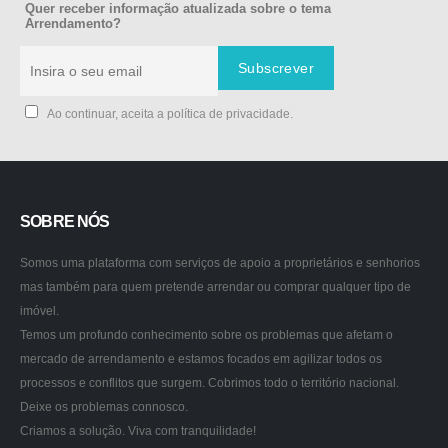
Quer receber informação atualizada sobre o tema
Arrendamento?
Ao continuar, aceita a política de privacidade.
SOBRE NÓS
Somos uma plataforma com serviços de apoio a proprietários e senhorios
mas também para quem pretende arrendar ou comprar qualquer tipo de
imóvel.
Temos um profundo conhecimento sobre os problemas que afetam o
mercado de arrendamento e estamos focados em agilizar todos os
processos e conflitos que surgem. Cobrimos todo o território nacional.
Deixe os problemas connosco.
Criamos a solução. Viva com tranquilidade!