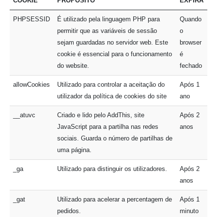
COOKIE
PROPÓSITO
EXPIRA
PHPSESSID
É utilizado pela linguagem PHP para
Quando
permitir que as variáveis de sessão
o
sejam guardadas no servidor web. Este
browser
cookie é essencial para o funcionamento
é
do website.
fechado
allowCookies
Utilizado para controlar a aceitação do
Após 1
utilizador da política de cookies do site
ano
__atuvc
Criado e lido pelo AddThis, site
Após 2
JavaScript para a partilha nas redes
anos
sociais. Guarda o número de partilhas de
uma página.
_ga
Utilizado para distinguir os utilizadores.
Após 2
anos
_gat
Utilizado para acelerar a percentagem de
Após 1
pedidos.
minuto