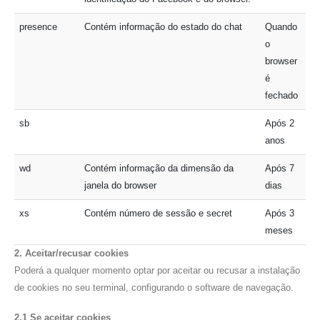
presence
Contém informação do estado do chat
Quando
o
browser
é
fechado
sb
Após 2
anos
wd
Contém informação da dimensão da
Após 7
janela do browser
dias
xs
Contém número de sessão e secret
Após 3
meses
2. Aceitar/recusar cookies
Poderá a qualquer momento optar por aceitar ou recusar a instalação
de cookies no seu terminal, configurando o software de navegação.
2.1 Se aceitar cookies